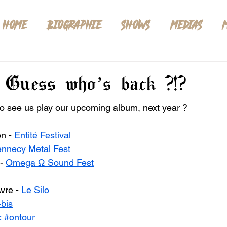
HOME
BIOGRAPHIE
SHOWS
MEDIAS
Guess who’s back ?!?
 see us play our upcoming album, next year ?   
n - 
Entité Festival
nnecy Metal Fest
- 
Omega Ω Sound Fest
vre - 
Le Silo
4bis
c
#ontour