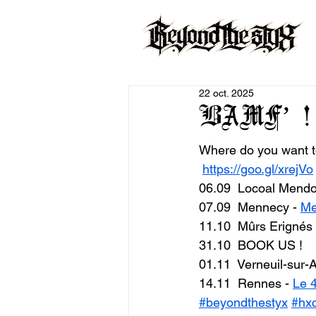
22 oct. 2025
BAMF’ ! 
Where do you want to
https://goo.gl/xrejVo
06.09  Locoal Mendo
07.09  Mennecy - 
Me
11.10  Mûrs Erignés 
31.10  BOOK US !
01.11  Verneuil-sur-A
14.11  Rennes - 
Le 
#beyondthestyx
#hx