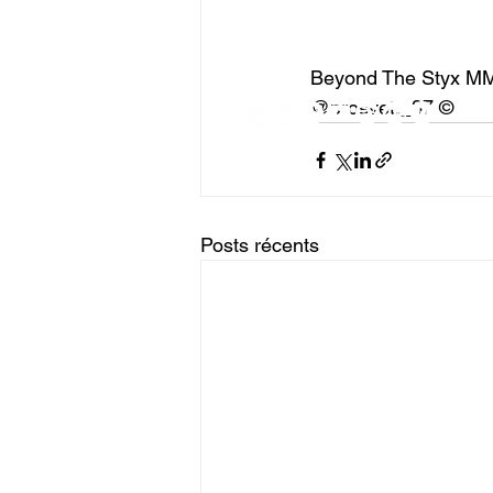
Beyond The Styx M
@prosvet._37 ©
Posts récents