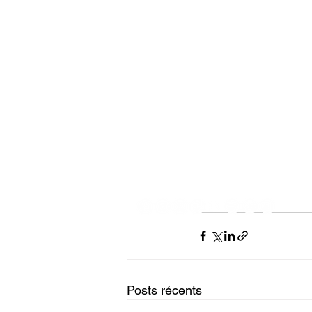
23.02 🇫🇷 Lille - Bi
24.02 🇧🇪 Arlon - L
09.03 🇫🇷 La Rochel
10.03 🇫🇷 Nantes -
06.04 🇫🇷 St Brieuc
18.05 🇧🇪 Antwerp 
19.05 🇫🇷 Barsac - 
24.05 🇫🇷 St Georges
25.05 🇫🇷 Hossegor 
08.06 🇫🇷 Dijon - M
#beyondthestyx
#hx
Posts récents